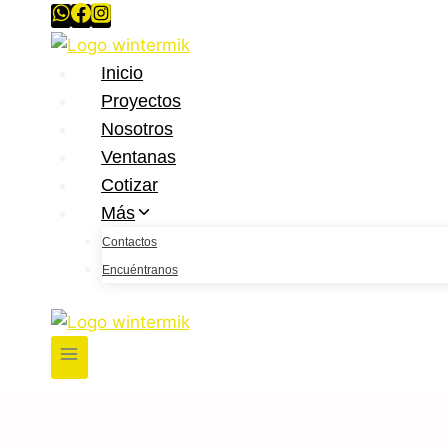
Saltar
al
contenido
Inicio
Proyectos
Nosotros
Ventanas
Cotizar
Más
Contactos
Encuéntranos