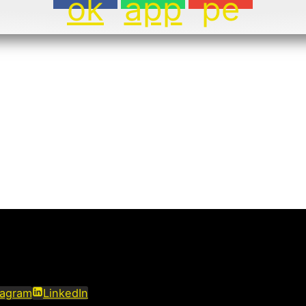
ok
app
pe
tagram
LinkedIn